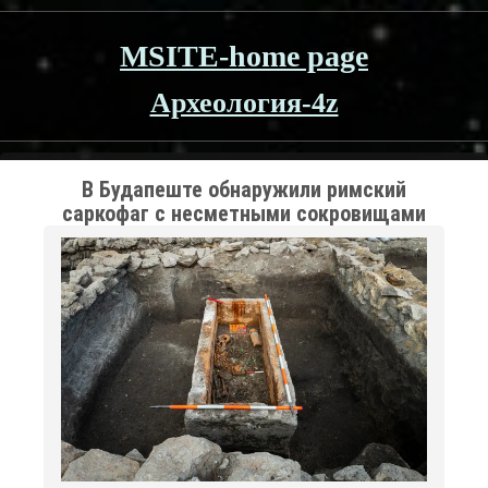
MSITE-home page
Археология-4z
В Будапеште обнаружили римский
саркофаг с несметными сокровищами
молодой аристократки