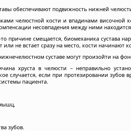
тавы обеспечивают подвижность нижней челюсти
вками челюстной кости и впадинами височной к
компенсации несовпадения между ними находится
-то причине смещается, биомеханика сустава на
 или не встает сразу на место, кости начинают 
нижнечелюстном суставе могут произойти на фон
ичина хруста в челюсти – неправильно устан
кое случается, если при протезировании зубов в
системы пациента.
 мышц,
ва зубов.