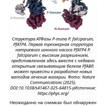
Структура АТФазы P-типа P. falciparum,
PfATP4. Первая трехмерная структура
натриевого ионного насоса PfATP4 P.
falciparum с высоким разрешением,
представленная здесь вместе с недавно
открытым связывающим белком PfABP,
может привести к разработке новых
методов лечения малярии. Фото: Nature
Communications (2025).
DOI:10.1038/s41467-025-64815-yИсточник:
https://phys.org/
Неожиданно на снимках был обнаружен