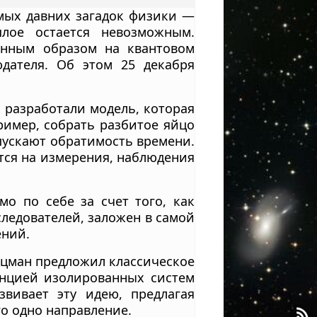
мых давних загадок физики —
лое остается невозможным.
венным образом на квантовом
дателя. Об этом 25 декабря
 разработали модель, которая
ример, собрать разбитое яйцо
пускают обратимость времени.
тся на измерения, наблюдения
о по себе за счет того, как
следователей, заложен в самой
ений.
ьцман предложил классическое
енцией изолированных систем
звивает эту идею, предлагая
го одно направление.