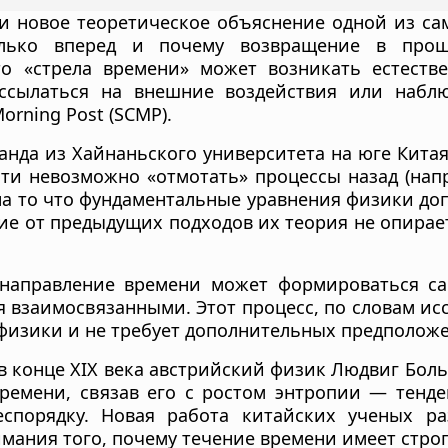
и новое теоретическое объяснение одной из са
лько вперед и почему возвращение в прош
то «стрела времени» может возникать естест
 ссылаться на внешние воздействия или наблю
orning Post (SCMP).
нда из Хайнаньского университета на юге Китая
сти невозможно «отмотать» процессы назад (нап
 на то что фундаментальные уравнения физики до
чие от предыдущих подходов их теория не опирае
 направление времени может формироваться сам
 взаимосвязанными. Этот процесс, по словам ис
физики и не требует дополнительных предполож
в конце XIX века австрийский физик Людвиг Бол
ремени, связав его с ростом энтропии — тенд
спорядку. Новая работа китайских ученых ра
мания того, почему течение времени имеет стро