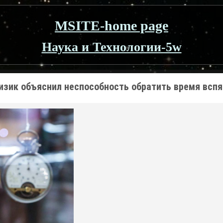
MSITE-home page
Наука и Технологии-5w
изик объяснил неспособность обратить время вспя