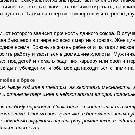
е личности, которые любят экспериментировать, не при
и чувства. Таким партнерам комфортно и интересно друг
 от которого зависит прочность данного союза. В случ
яя бывшего партнера во всех смертных грехах. Женщин
бодное время. Боязнь за жизнь ребенка и патологическо
осить работу и зарыться в домашние хлопоты. Мужчина 
ся под детей и ломать ради них карьеру или свои инте
гляды и убеждения, чтобы всегда находиться с ними на
любви и браке
м. Чаще ходите в театры, на выставки и концерты. Д
 и станете терпимее к недостаткам второй половинк
ь свободу партнера. Спокойнее относитесь к его вст
с коллегами. Своими подозрениями и бессмысленными 
необходимо окружить партнершу романтикой и заботой
я ссор пропадут.