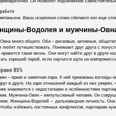
демократичен. Он позволит подчиненной самостоятельн
 работе
мпаньона. Ваши искренние слова сделают его еще ста
енщины-Водолея и мужчины-Овн
вна много общего. Оба – рисковые, активные, общител
 любят путешествовать. Понимают друг друга с полусло
 нравится такая жизнь. Они могут найти друг в друге н
тать хорошей парой, если научатся идти на компромисс
браке 85%
н – яркая и заметная пара. К ней прикованы взгляды 
уг в друге. На заре отношений каждый из них уверен, 
же знакомится с недостатками и особенностями партнер
ом. Мужчина-Овен – импульсивный человек. Он сокруша
иком. Женщина-Водолей – дальновидная личность. Она
Чтобы избежать постоянных конфликтов, партнерам нужн