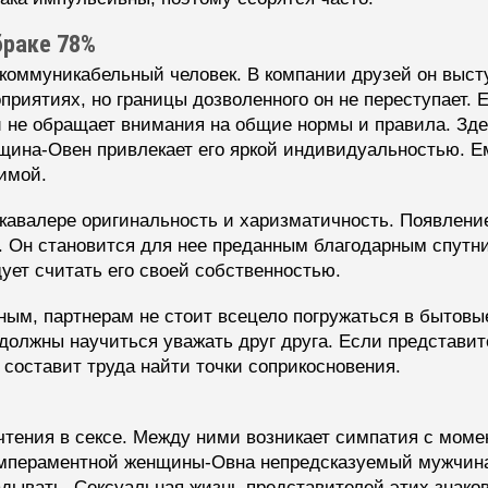
браке 78%
коммуникабельный человек. В компании друзей он выст
приятиях, но границы дозволенного он не переступает. 
 не обращает внимания на общие нормы и правила. Зде
нщина-Овен привлекает его яркой индивидуальностью. 
имой.
 кавалере оригинальность и харизматичность. Появлен
. Он становится для нее преданным благодарным спутн
дует считать его своей собственностью.
ным, партнерам не стоит всецело погружаться в бытовы
должны научиться уважать друг друга. Если представит
 составит труда найти точки соприкосновения.
тения в сексе. Между ними возникает симпатия с момен
 темпераментной женщины-Овна непредсказуемый мужчина
адывать. Сексуальная жизнь представителей этих знаков