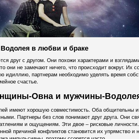
 Водолея в любви и браке
тся друг с другом. Они похожи характерами и взгляда
то они не замечают ничего, что происходит вокруг. Их
кую идиллию, партнерам необходимо уделять время соб
ейное счастье.
енщины-Овна и мужчины-Водоле
ей имеют хорошую совместимость. Оба общительны и
чными. Партнеры без слов понимают друг друга. Они с
атлениям и ощущениям. Эти двое – рисковые личности.
нной причиной конфликтов становится их упрямство и 
ака импульсивны, поэтому ссорятся часто.