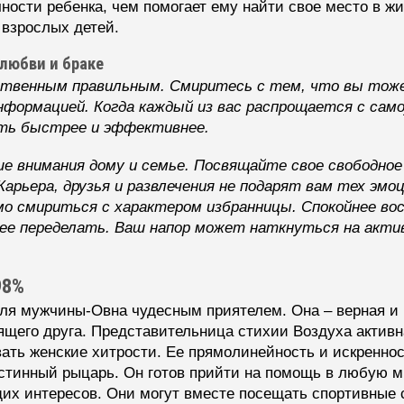
ности ребенка, чем помогает ему найти свое место в ж
 взрослых детей.
любви и браке
ственным правильным. Смиритесь с тем, что вы тож
нформацией. Когда каждый из вас распрощается с сам
ть быстрее и эффективнее.
 внимания дому и семье. Посвящайте свое свободное
Карьера, друзья и развлечения не подарят вам тех эмо
о смириться с характером избранницы. Спокойнее вос
 ее переделать. Ваш напор может наткнуться на акти
98%
я мужчины-Овна чудесным приятелем. Она – верная и 
ящего друга. Представительница стихии Воздуха активн
вать женские хитрости. Ее прямолинейность и искренно
 истинный рыцарь. Он готов прийти на помощь в любую 
щих интересов. Они могут вместе посещать спортивные 