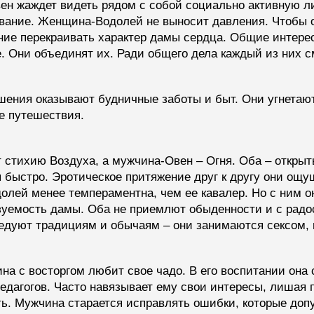
ен жаждет видеть рядом с собой социально активную л
дование. Женщина-Водолей не выносит давления. Чтобы
ние перекраивать характер дамы сердца. Общие интере
е. Они объединят их. Ради общего дела каждый из них
шения оказывают будничные заботы и быт. Они угнетают
е путешествия.
стихию Воздуха, а мужчина-Овен – Огня. Оба – открыт
 быстро. Эротическое притяжение друг к другу они ощу
лей менее темпераментна, чем ее кавалер. Но с ним о
уемость дамы. Оба не приемлют обыденности и с радо
дуют традициям и обычаям – они занимаются сексом, гд
на с восторгом любит свое чадо. В его воспитании она
едагогов. Часто навязывает ему свои интересы, лишая
. Мужчина старается исправлять ошибки, которые допус