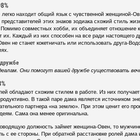
98%
легко находит общий язык с чувственной женщиной-Ов
у представителей этих знаков зодиака схожий стиль жи
т. Помимо совместных хобби, их объединяет отношение 
 их. Каждый из них способен на все ради настоящего д
ен не станет кокетничать или использовать друга-Водо
иях.
 дружбе
еалам. Они помогут вашей дружбе существовать веч
3%
й обладают схожим стилем в работе. Из них получает
родуктивно. В такой паре дама является источником эне
ательного партнера «на землю». При этом ценит его пр
деям. Сама она менее оригинальна.
ководящую должность займет женщина-Овен, то мужчин
ь с ее стороны. При обратной расстановке ролей дама 