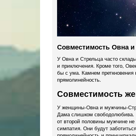
Совместимость Овна и 
У Овна и Стрельца часто склад
и приключения. Кроме того, Ове
бы с ума. Камнем преткновения 
прямолинейность.
Совместимость же
У женщины-Овна и мужчины-Стре
Дама слишком свободолюбива. П
от второй половины мужчине не 
симпатия. Они будут заботиться
прямолинейность и принципиальн