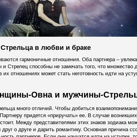
Стрельца в любви и браке
ываются гармоничные отношения. Оба партнера – увлек
н и Стрелец способны не замечать того, что множество д
в их отношениях может стать неготовность идти на уст
нщины-Овна и мужчины-Стрель
льца много отличий. Чтобы добиться взаимопонимания
артнеру придется «приручать» ее. В случае возникших
стоит. Между представителями этих знаков зодиака мож
 друг о друге и дарить романтику. Основная причина сс
ость партнеров. Если они научатся идти на уступки, т