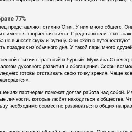
браке 77%
ц представляют стихию Огня. У них много общего. Он
их имеется творческая жилка. Представители этих знак
 не выносят скуку и рутину. Они охотно путешествуют 
ть праздник из обычного дня. У такой пары много друзей
ненной стихии страстный и бурный. Мужчина-Стрелец в
 залогом духовного развития и обогащения. Ссоры возм
следнего готовы отстаивать свою точку зрения. Чаще вс
разгорается».
ошениях партнерам поможет долгая работа над собой. И
вые личности, которые любят находиться в обществе. Ч
цу необходимо совместно развиваться в общих направ
ц легко находят общий язык в постели. Они достаточно