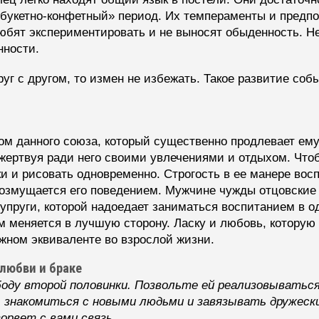
 «букетно-конфетный» период. Их темпераменты и предп
юбят экспериментировать и не выносят обыденность. Не
нности.
руг с другом, то измен не избежать. Такое развитие со
м данного союза, который существенно продлевает ем
жертвуя ради него своими увлечениями и отдыхом. Чтоб
ки и рисовать одновременно. Строгость в ее манере вос
возмущается его поведением. Мужчине чужды отцовские
упруги, которой надоедает заниматься воспитанием в о
м меняется в лучшую сторону. Ласку и любовь, которую
ежном эквиваленте во взрослой жизни.
любви и браке
оду второй половинки. Позвольте ей реализовываться
 знакомиться с новыми людьми и завязывать дружеск
орвет с вами связь.