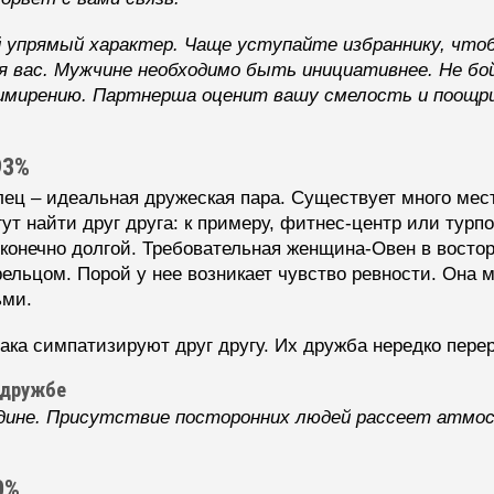
упрямый характер. Чаще уступайте избраннику, что
я вас. Мужчине необходимо быть инициативнее. Не бо
римирению. Партнерша оценит вашу смелость и поощри
93%
 – идеальная дружеская пара. Существует много мест,
т найти друг друга: к примеру, фитнес-центр или турп
конечно долгой. Требовательная женщина-Овен в восто
ельцом. Порой у нее возникает чувство ревности. Она 
ьми.
ака симпатизируют друг другу. Их дружба нередко перер
 дружбе
дине. Присутствие посторонних людей рассеет атмос
0%