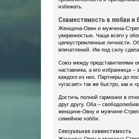
избежать.
Совместимость в любви и 
Женщина-Овен и мужчина-Стреле
уверенностью. Чаще всего у обо
целеустремленные личности. Оба
впечатлений. Им под силу сдела
Союз между представителями ог
наставника, а его избранница –
каждого из них. Партнеры до по
«угасает» так же быстро, как и «
Достичь полной гармонии в отн
друг другу. Оба – свободолюби
женщине-Овну и мужчине-Стрель
семейное хобби.
Сексуальная совместимость
Женщина-Овен и мужчина-Стреле