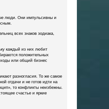
ные люди. Они импульсивны и
есным.
льниц всех знаков зодиака,
ьку каждый из них любит
абираются положительных
походы или общий бизнес
икают разногласия. То же самое
ой отдачи и не готов идти на
нцип», то конфликты неизбежны.
стоящее счастье и яркие