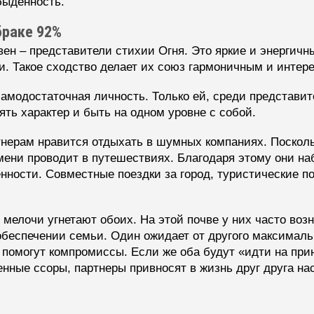
быденность.
браке 92%
н – представители стихии Огня. Это яркие и энергич
. Такое сходство делает их союз гармоничным и интер
модостаточная личность. Только ей, среди представите
ть характер и быть на одном уровне с собой.
ртнерам нравится отдыхать в шумных компаниях. Поскол
емени проводит в путешествиях. Благодаря этому они н
енности. Совместные поездки за город, туристические 
мелочи угнетают обоих. На этой почве у них часто возн
беспечении семьи. Один ожидает от другого максимальн
 помогут компромиссы. Если же оба будут «идти на при
нные ссоры, партнеры привносят в жизнь друг друга на