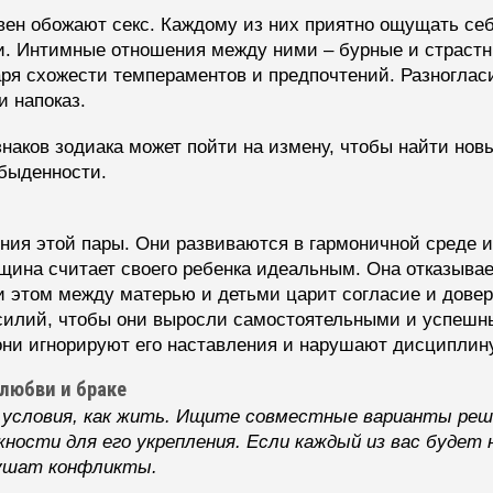
н обожают секс. Каждому из них приятно ощущать себ
. Интимные отношения между ними – бурные и страстн
ря схожести темпераментов и предпочтений. Разноглас
 напоказ.
наков зодиака может пойти на измену, чтобы найти нов
обыденности.
ния этой пары. Они развиваются в гармоничной среде и
ина считает своего ребенка идеальным. Она отказывает
ри этом между матерью и детьми царит согласие и дове
силий, чтобы они выросли самостоятельными и успешн
они игнорируют его наставления и нарушают дисциплину
любви и браке
 условия, как жить. Ищите совместные варианты реш
жности для его укрепления. Если каждый из вас будет
рушат конфликты.