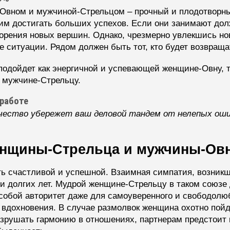
Овном и мужчиной-Стрельцом – прочный и плодотворн
им достигать больших успехов. Если они занимают долж
окорения новых вершин. Однако, чрезмерно увлекшись 
е ситуации. Рядом должен быть тот, кто будет возвраща
подойдет как энергичной и успевающей женщине-Овну, т
 мужчине-Стрельцу.
 работе
чество убережет ваш деловой тандем от нелепых оши
нщины-Стрельца и мужчины-Ов
ь счастливой и успешной. Взаимная симпатия, возникша
и долгих лет. Мудрой женщине-Стрельцу в таком союзе 
 собой авторитет даже для самоуверенного и свободол
 вдохновения. В случае размолвок женщина охотно пойд
азрушать гармонию в отношениях, партнерам предстоит 