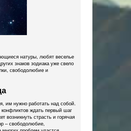
ающиеся натуры, любят веселье
ругих знаков зодиака уже свело
упки, свободолюбие и
ца
, им нужно работать над собой.
 конфликтов ждать первый шаг
ет возникнуть страсть и горячая
ор – свободолюбие,
о многих проблем удастся