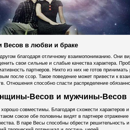
 Весов в любви и браке
 другом благодаря отличному взаимопониманию. Они ви
ценить свои сильные и слабые качества характера. Пр
ативность партнеров. Никто из них не готов принимать 
вым после ссор. Такое поведение может привести к вза
. Отношения способно спасти распределение обязаннос
нщины-Весов и мужчины-Весов
хорошо совместимы. Благодаря схожести характеров и
 таком союзе обе половины видят в партнере отражение
чества. В паре Весы способны обрести решительность и
ий творческий потенциал и достичь целей.