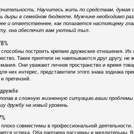
ительность. Научитесь жить по средствам, думая о
ть дыры в семейном бюджете. Мужчине необходимо раз
ее и ответственнее, как полагается настоящему глав
иту, она обеспечит вам уютный тыл.
78%
пособны построить крепкие дружеские отношения. Их с
чество. Такие приятели не навязываются друг другу, н
имания. Они уважают личное пространство и время това
для них интерес, представители этого знака зодиака п
и претензий.
 дружбе
 попав в сложную жизненную ситуацию.ваши проблемы
у дружбу на новый уровень.
7%
лохо совместимы в профессиональной деятельности. Т
ается успеха. Оба партнера пассивны и медлительны. В