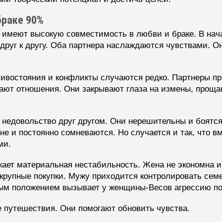
браке 90%
меют высокую совместимость в любви и браке. В нача
друг к другу. Оба партнера наслаждаются чувствами. О
отивостояния и конфликты случаются редко. Партнеры п
гают отношения. Они закрывают глаза на измены, проща
 недовольство друг другом. Они нерешительны и боятс
е и постоянно сомневаются. Но случается и так, что в
ми.
ает материальная нестабильность. Жена не экономна и
 крупные покупки. Мужу приходится контролировать сем
м положением вызывает у женщины-Весов агрессию по 
е путешествия. Они помогают обновить чувства.