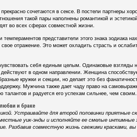
рекрасно сочетаются в сексе. В постели партнеры хор
тношения такой пары наполнены романтикой и эстетикой
адят во всех сферах совместной жизни.
и темпераментов представители этого знака зодиака нах
 свое отражение. Это может охладить страсть и ослаби
чувствовать себя единым целым. Одинаковые взгляды 
е действуют в одном направлении. Женщина способству
образные кружки и секции, но делает это без фанатично
ддержку. Мужчина также дает чаду право на самовыраж
ю талантов и радуется его успехам сильнее, чем своим.
любви и браке
ой. Устраивайте для второй половинки приятные сю
местные уик-энды и исполняйте ее смелые интимные ж
ие. Разбавив совместную жизнь свежими красками, в