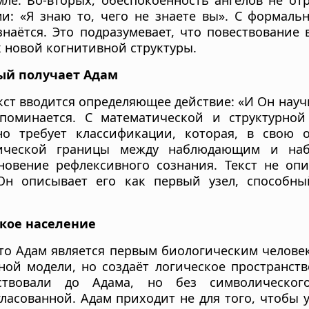
е. Во-вторых, обеспокоенность ангелов не отр
и: «Я знаю то, чего не знаете вы». С формал
знаётся. Это подразумевает, что повествование
х новой когнитивной структуры.
ый получает Адам
екст вводится определяющее действие: «И Он научи
поминается. С математической и структурно
о требует классификации, которая, в свою о
лической границы между наблюдающим и на
новение рефлексивного сознания. Текст не опи
 Он описывает его как первый узел, способн
ское население
что Адам является первым биологическим человек
ной модели, но создаёт логическое пространств
твовали до Адама, но без символического
ласованной. Адам приходит не для того, чтобы у