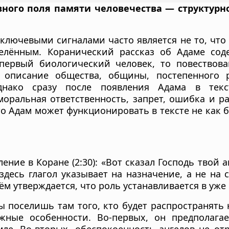
вного поля памяти человечества — структурн
ключевыми сигналами часто является не то, что 
делённым. Коранический рассказ об Адаме со
первый биологический человек, то повествова
т описание общества, общины, постепенного р
Однако сразу после появления Адама в тек
оральная ответственность, запрет, ошибка и ра
что Адам может функционировать в тексте не как б
ние в Коране (2:30): «Вот сказал Господь твой а
десь глагол указывает на назначение, а не на с
нём утверждается, что роль устанавливается в уж
ы поселишь там того, кто будет распространять 
жные особенности. Во-первых, он предполага