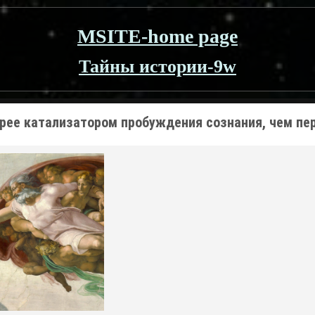
MSITE-home page
Тайны истории-9w
рее катализатором пробуждения сознания, чем п