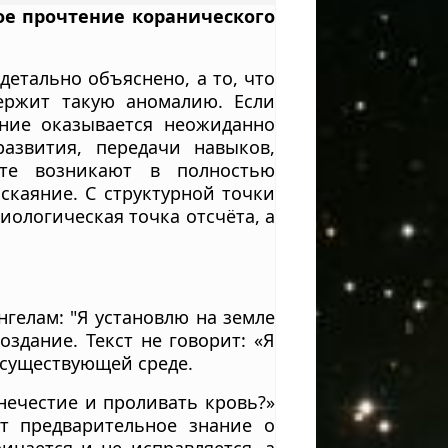
ое прочтение коранического
детально объяснено, а то, что
держит такую аномалию. Если
ние оказывается неожиданно
азвития, передачи навыков,
сте возникают в полностью
скаяние. С структурной точки
иологическая точка отсчёта, а
нгелам: "Я установлю на земле
оздание. Текст не говорит: «Я
е существующей среде.
нечестие и проливать кровь?»
ет предварительное знание о