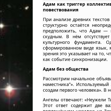
Адам как триггер коллекти
повествования
При анализе древних текстов 
структурно остаётся неопре
предположить, что Адам — 
скудным. В нём отсутствуе
культурного фундамента. 
сформированном виде язык, м
зрения это указывает на то, 
как событие синхронизации.
Адам без общества
Рассмотрим начальное объявле
наместника"». Используемый з
создам первого человека». В 
Ангелы отвечают: «Неужели Т
Этот ответ содержит две ва