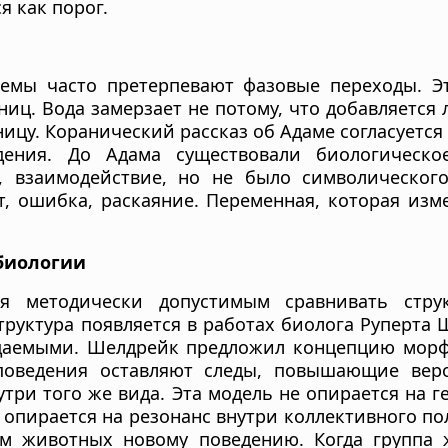
я как порог.
емы часто претерпевают фазовые переходы. Э
иц. Вода замерзает не потому, что добавляется л
ицу. Коранический рассказ об Адаме согласуется
ния. До Адама существовали биологическое
, взаимодействие, но не было символического
т, ошибка, раскаяние. Переменная, которая изме
биологии
ся методически допустимым сравнивать стру
труктура появляется в работах биолога Руперта 
аемыми. Шелдрейк предложил концепцию морфи
оведения оставляют следы, повышающие веро
утри того же вида. Эта модель не опирается на 
 опирается на резонанс внутри коллективного по
ем животных новому поведению. Когда группа 