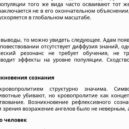
опуляции того же вида часто осваивают тот же
аключается не в его окончательном объяснении, 
ускоряется в глобальном масштабе.
е выводы, то можно увидеть следующее. Адам появ
в повествовании отсутствует диффузия знаний, о
еский резонанс не требует обучения, не тр
водит эффекты на уровне популяции. Сходство
икновения сознания
кровопролитием структурно значима. Симв
ивотные убивают, но кровопролитие как концеп
твование. Возникновение рефлексивного созна
ки зрения возражение ангелов было не неверным, 
то человек