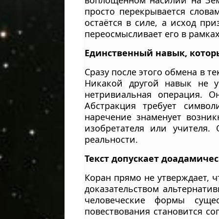
воплощённом насилии на Земл
просто перекрывается словам
остаётся в силе, а исход при
переосмысливает его в рамка
Единственный навык, котор
Сразу после этого обмена в т
Никакой другой навык не у
нетривиальная операция. Он
Абстракция требует симво
наречение знаменует возник
изобретателя или учителя.
реальности.
Текст допускает доадамиче
Коран прямо не утверждает, 
доказательством альтернатив
человеческие формы сущес
повествования становится сог