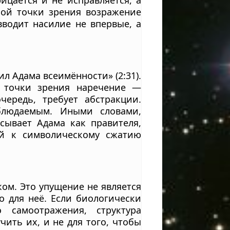
ицается и не исправляется, а
ьной точки зрения возражение
 вводит насилие не впервые, а
л Адама всеимённости» (2:31).
й точки зрения наречение —
чередь, требует абстракции.
блюдаемым. Иными словами,
сывает Адама как правителя,
ый к символическому сжатию
ом. Это упущение не является
о для неё. Если биологически
 самоотражения, структура
чить их, и не для того, чтобы