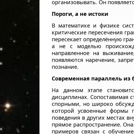
организовывать. Он появляетс
Пороги, а не истоки
В математике и физике сист
критические пересечения гран
пересекает определённую гран
а не с моделью происхожде
направленное на выживание
появляются наречение, запре
познание.
Современная параллель из 
На данном этапе становит
дисциплинах. Сопоставимая с
спорными, но широко обсужд
которой усвоенные формы п
поведения в других местах вн
прямое распространение. Она
примеров связан с обучени