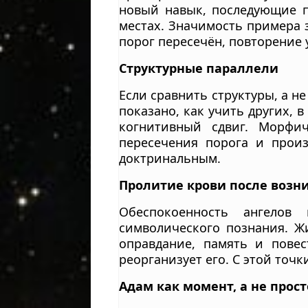
новый навык, последующие п
местах. Значимость примера з
порог пересечён, повторение 
Структурные параллели
Если сравнить структуры, а н
показано, как учить других, 
когнитивный сдвиг. Морфич
пересечения порога и произ
доктринальным.
Пролитие крови после возн
Обеспокоенность ангелов 
символического познания. Ж
оправдание, память и повес
реорганизует его. С этой точ
Адам как момент, а не прос