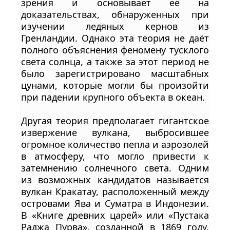
зрения и основывает её на
доказательствах, обнаруженных при
изучении ледяных кернов из
Гренландии. Однако эта теория не даёт
полного объяснения феномену тусклого
света солнца, а также за этот период не
было зарегистрировано масштабных
цунами, которые могли бы произойти
при падении крупного объекта в океан.
Другая теория предполагает гигантское
извержение вулкана, выбросившее
огромное количество пепла и аэрозолей
в атмосферу, что могло привести к
затемнению солнечного света. Одним
из возможных кандидатов называется
вулкан Кракатау, расположенный между
островами Ява и Суматра в Индонезии.
В «Книге древних царей» или «Пустака
Раджа Пурва», созданной в 1869 году,