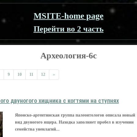
MSITE-home page
Перейти во 2 часть
Археология-6c
9
10
11
12
»
ого двуногого хищника с когтями на ступнях
Японско-аргентинская группа палеонтологов описала новый
вид двуногого ящера. Находка заполняет пробел в изучении
семейства уненлагий...