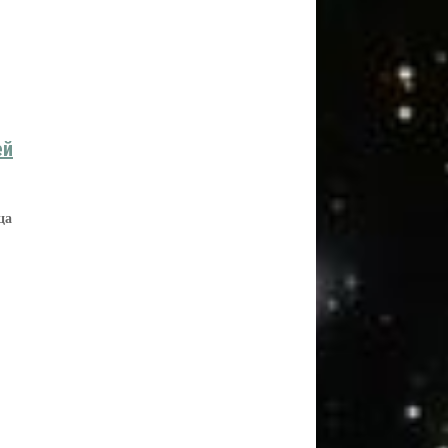
ей
ца