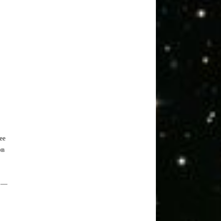
ее
ов
м —