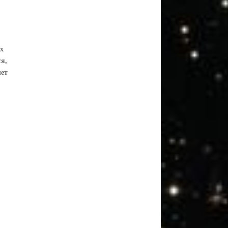
ах
ся,
лет