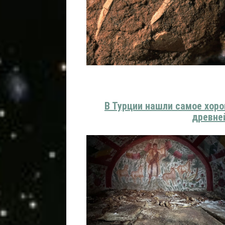
В Турции нашли самое хор
древне