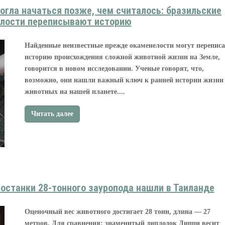
гла начаться позже, чем считалось: бразильские
лости переписывают историю
Найденные неизвестные прежде окаменелости могут переписа
историю происхождения сложной животной жизни на Земле,
говорится в новом исследовании. Ученые говорят, что,
возможно, они нашли важный ключ к ранней истории жизни
животных на нашей планете....
Читать далее
останки 28-тонного зауропода нашли в Таиланде
Оценочный вес животного достигает 28 тонн, длина — 27
метров. Для сравнения: знаменитый диплодок Диппи весит