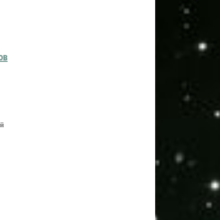
ов
ой