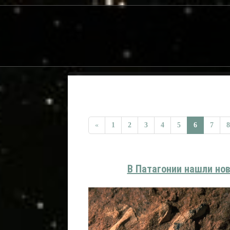
«
1
2
3
4
5
6
7
8
В Патагонии нашли нов