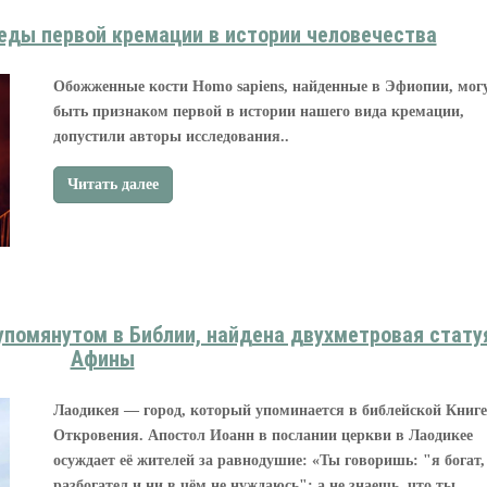
ды первой кремации в истории человечества
Обожженные кости Homo sapiens, найденные в Эфиопии, мог
быть признаком первой в истории нашего вида кремации,
допустили авторы исследования..
Читать далее
упомянутом в Библии, найдена двухметровая стату
Афины
Лаодикея — город, который упоминается в библейской Книге
Откровения. Апостол Иоанн в послании церкви в Лаодикее
осуждает её жителей за равнодушие: «Ты говоришь: "я богат,
разбогател и ни в чём не нуждаюсь"; а не знаешь, что ты