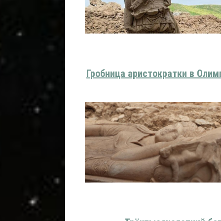
Гробница аристократки в Олим