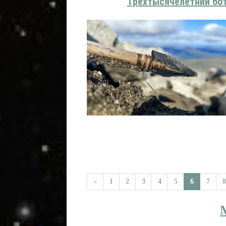
Трёхтысячелетний бот
«
1
2
3
4
5
6
7
8