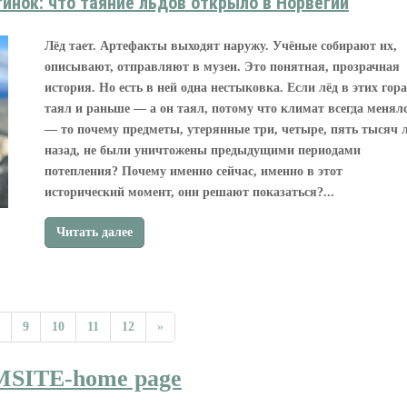
инок: что таяние льдов открыло в Норвегии
Лёд тает. Артефакты выходят наружу. Учёные собирают их,
описывают, отправляют в музеи. Это понятная, прозрачная
история. Но есть в ней одна нестыковка. Если лёд в этих гор
таял и раньше — а он таял, потому что климат всегда менял
— то почему предметы, утерянные три, четыре, пять тысяч 
назад, не были уничтожены предыдущими периодами
потепления? Почему именно сейчас, именно в этот
исторический момент, они решают показаться?...
Читать далее
9
10
11
12
»
MSITE-home page