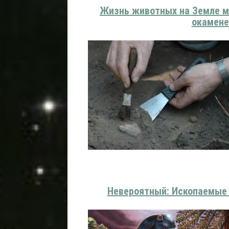
Жизнь животных на Земле мо
окамене
Невероятный: Ископаемые 