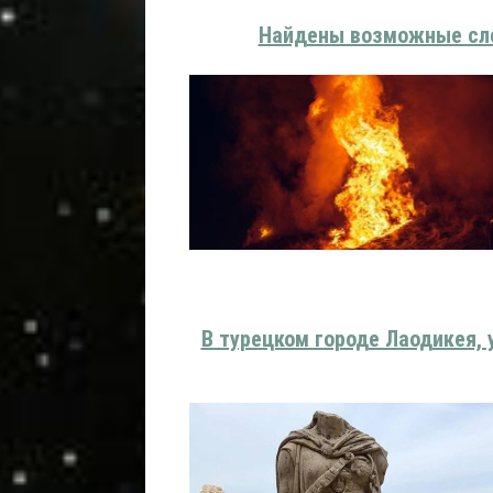
Найдены возможные сле
В турецком городе Лаодикея, 