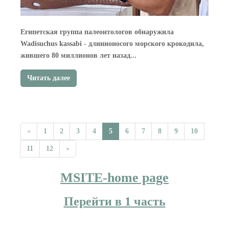
Египетская группа палеонтологов обнаружила
Wadisuchus kassabi - длинноносого морского крокодила,
жившего 80 миллионов лет назад...
Читать далее
«
1
2
3
4
5
6
7
8
9
10
11
12
»
MSITE-home page
Перейти в 1 часть