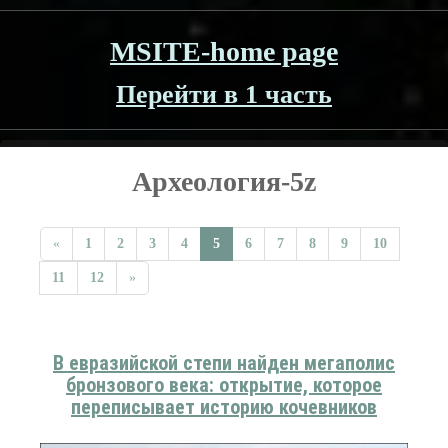
MSITE-home page
Перейти в 1 часть
Археология-5z
«
1
2
3
4
5
6
7
8
9
10
11
12
»
В евразийской степи найден мегаполис
бронзового века: открытие, которое
переписывает историю кочевников