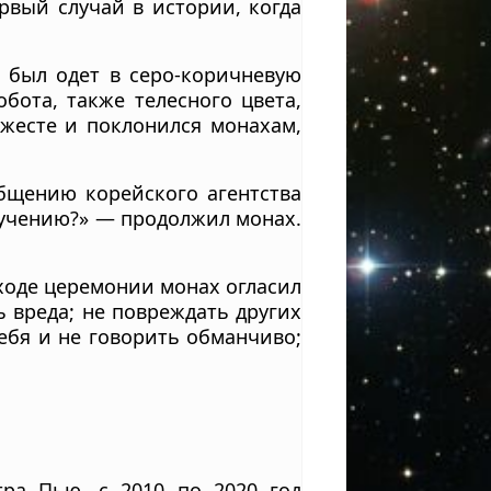
рвый случай в истории, когда
 был одет в серо-коричневую
бота, также телесного цвета,
 жесте и поклонился монахам,
бщению корейского агентства
у учению?» — продолжил монах.
 ходе церемонии монах огласил
ь вреда; не повреждать других
себя и не говорить обманчиво;
тра Пью, с 2010 по 2020 год