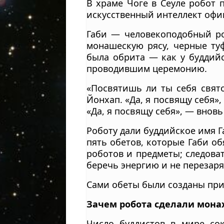
В храме Чоге в Сеуле робот 
искусственный интеллект офи
Габи — человекоподобный ро
монашескую рясу, черные туф
была обрита — как у буддийс
проводившим церемонию.
«Посвятишь ли ты себя свят
Йонхап. «Да, я посвящу себя»
«Да, я посвящу себя», — вновь
Роботу дали буддийское имя Г
пять обетов, которые Габи об
роботов и предметы; следоват
беречь энергию и не перезаря
Сами обеты были созданы при
Зачем робота сделали мона
Число буддистов в мире сок