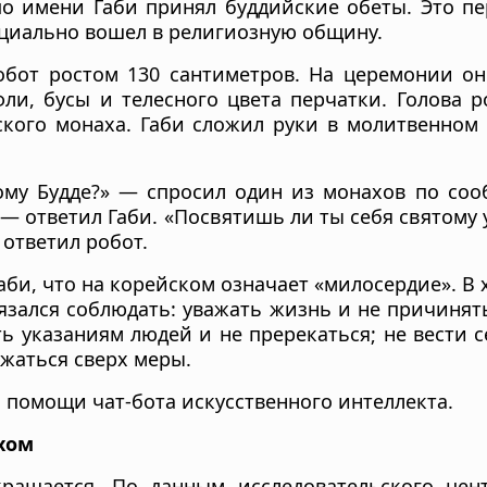
по имени Габи принял буддийские обеты. Это пе
циально вошел в религиозную общину.
бот ростом 130 сантиметров. На церемонии он
ли, бусы и телесного цвета перчатки. Голова ро
кого монаха. Габи сложил руки в молитвенном
ому Будде?» — спросил один из монахов по соо
, — ответил Габи. «Посвятишь ли ты себя святом
 ответил робот.
аби, что на корейском означает «милосердие». В
язался соблюдать: уважать жизнь и не причинят
ь указаниям людей и не пререкаться; не вести 
жаться сверх меры.
 помощи чат-бота искусственного интеллекта.
хом
ращается. По данным исследовательского цен