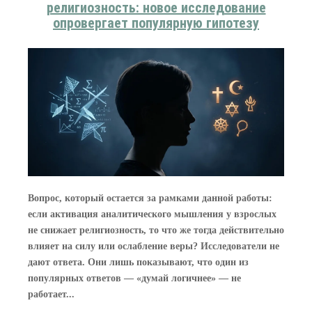
религиозность: новое исследование
опровергает популярную гипотезу
Вопрос, который остается за рамками данной работы:
если активация аналитического мышления у взрослых
не снижает религиозность, то что же тогда действительно
влияет на силу или ослабление веры? Исследователи не
дают ответа. Они лишь показывают, что один из
популярных ответов — «думай логичнее» — не
работает...