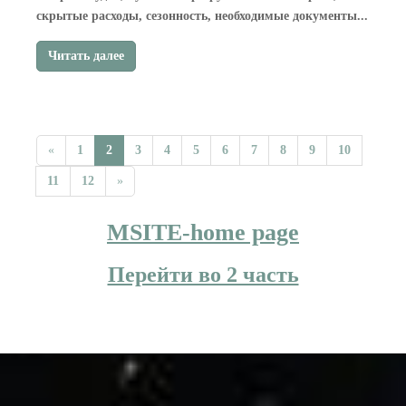
скрытые расходы, сезонность, необходимые документы...
Читать далее
«
1
2
3
4
5
6
7
8
9
10
11
12
»
MSITE-home page
Перейти во 2 часть