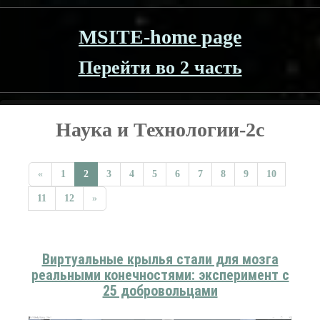
MSITE-home page
Перейти во 2 часть
Наука и Технологии-2c
«
1
2
3
4
5
6
7
8
9
10
11
12
»
Виртуальные крылья стали для мозга
реальными конечностями: эксперимент с
25 добровольцами