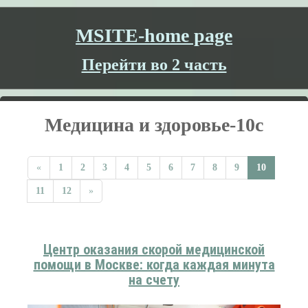
MSITE-home page
Перейти во 2 часть
Медицина и здоровье-10c
«
1
2
3
4
5
6
7
8
9
10
11
12
»
Центр оказания скорой медицинской
помощи в Москве: когда каждая минута
на счету