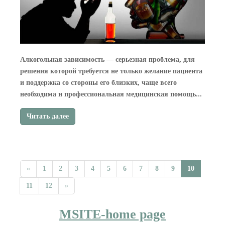
Алкогольная зависимость — серьезная проблема, для
решения которой требуется не только желание пациента
и поддержка со стороны его близких, чаще всего
необходима и профессиональная медицинская помощь...
Читать далее
«
1
2
3
4
5
6
7
8
9
10
11
12
»
MSITE-home page