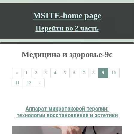
MSITE-home page
Перейти во 2 часть
Медицина и здоровье-9c
«
1
2
3
4
5
6
7
8
9
10
11
12
»
Аппарат микротоковой терапии:
технологии восстановления и эстетики