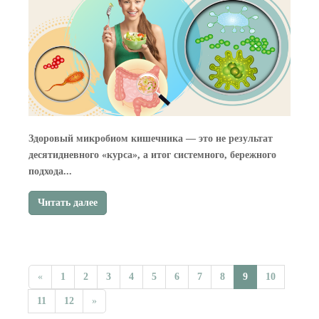
Здоровый микробиом кишечника — это не результат
десятидневного «курса», а итог системного, бережного
подхода...
Читать далее
«
1
2
3
4
5
6
7
8
9
10
11
12
»