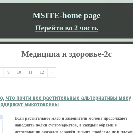
MSITE-home page
Перейти во 2 часть
Медицина и здоровье-2c
9
10
11
12
»
о, что почти все растительные альтернативы мясу
содержат микотоксины
Если растительное мясо и заменители молока продолжают
наводнять полки супермаркетов, а каждый образец в
исследовании оказался заражён, значит, проблема не в плохо