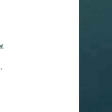
ой
ся