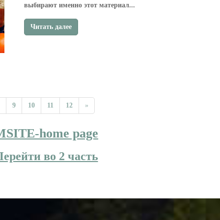
выбирают именно этот материал...
Читать далее
9
10
11
12
»
MSITE-home page
Перейти во 2 часть