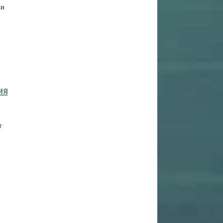
ки
ия
т