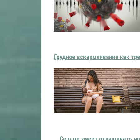
Грудное вскармливание как тр
Сердце умеет отращивать но