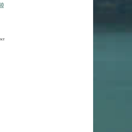
40
укт