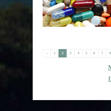
«
1
2
3
4
5
6
7
8