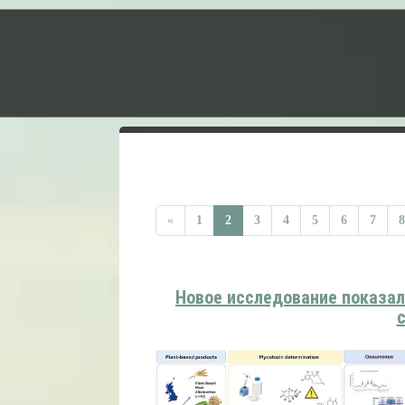
«
1
2
3
4
5
6
7
8
Новое исследование показал